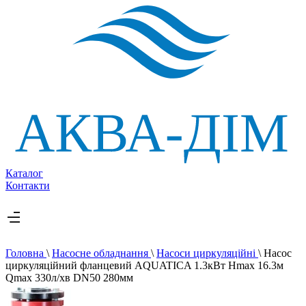
Каталог
Контакти
Головна
\
Насосне обладнання
\
Насоси циркуляційні
\
Насос
циркуляційний фланцевий AQUATICA 1.3кВт Hmax 16.3м
Qmax 330л/хв DN50 280мм