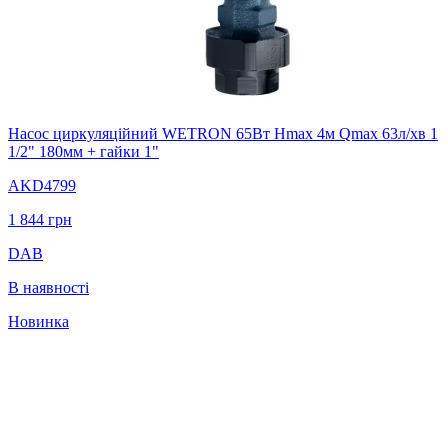
Насос циркуляційний WETRON 65Вт Hmax 4м Qmax 63л/хв 1
1/2" 180мм + гайки 1"
AKD4799
1 844
грн
DAB
В наявності
Новинка