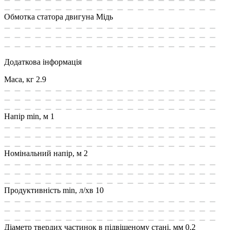
Обмотка статора двигуна
Мідь
Додаткова інформація
Маса, кг
2.9
Напір min, м
1
Номінальний напір, м
2
Продуктивність min, л/хв
10
Діаметр твердих частинок в підвішеному стані, мм
0.2