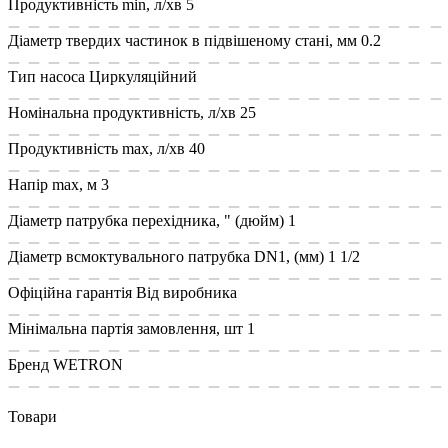
Продуктивність min, л/хв
5
Діаметр твердих частинок в підвішеному стані, мм
0.2
Тип насоса
Циркуляційний
Номінальна продуктивність, л/хв
25
Продуктивність max, л/хв
40
Напір max, м
3
Діаметр патрубка перехідника, " (дюйм)
1
Діаметр всмоктувального патрубка DN1, (мм)
1 1/2
Офіційна гарантія
Від виробника
Мінімальна партія замовлення, шт
1
Бренд
WETRON
Товари