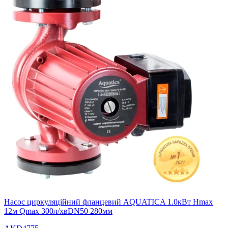
Насос циркуляційний фланцевий AQUATICA 1.0кВт Hmax
12м Qmax 300л/хвDN50 280мм