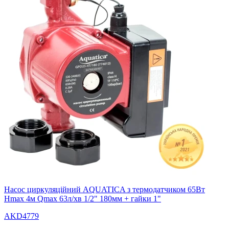
Насос циркуляційний AQUATICA з термодатчиком 65Вт
Hmax 4м Qmax 63л/хв 1/2" 180мм + гайки 1"
AKD4779