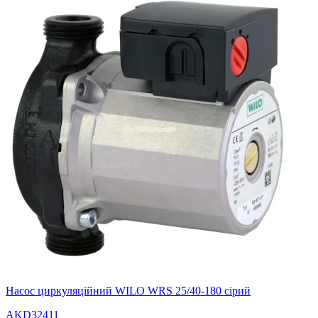
Насос циркуляційний WILO WRS 25/40-180 сірий
AKD32411