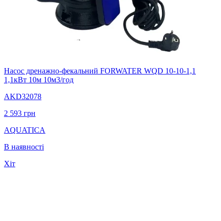
Насос дренажно-фекальний FORWATER WQD 10-10-1,1
1,1кВт 10м 10м3/год
AKD32078
2 593
грн
AQUATICA
В наявності
Хіт