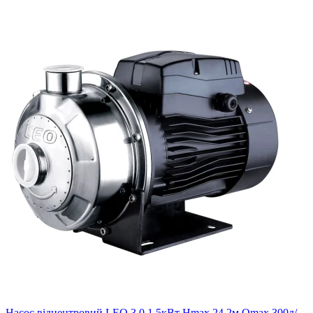
Насос відцентровий LEO 3.0 1.5кВт Hmax 24.2м Qmax 300л/