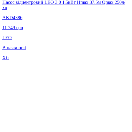
Насос відцентровий LEO 3.0 1.5кВт Hmax 37.5м Qmax 250л/
хв
AKD4386
11 749
грн
LEO
В наявності
Хіт