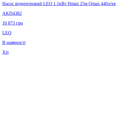
Насос відцентровий LEO 1.1кВт Hmax 25м Qmax 440л/хв
AKD4382
10 873
грн
LEO
В наявності
Хіт