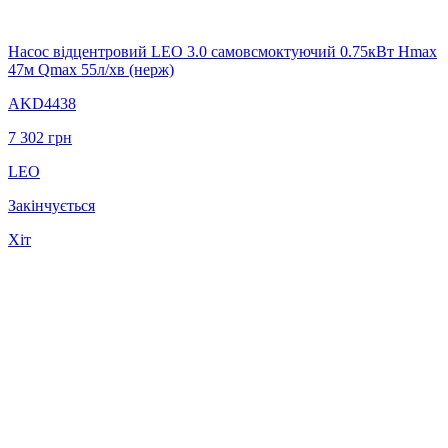
Насос відцентровий LEO 3.0 самовсмоктуючий 0.75кВт Hmax
47м Qmax 55л/хв (нерж)
AKD4438
7 302
грн
LEO
Закінчується
Хіт