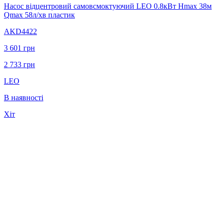
Насос відцентровий самовсмоктуючий LEO 0.8кВт Hmax 38м
Qmax 58л/хв пластик
AKD4422
3 601
грн
2 733
грн
LEO
В наявності
Хіт