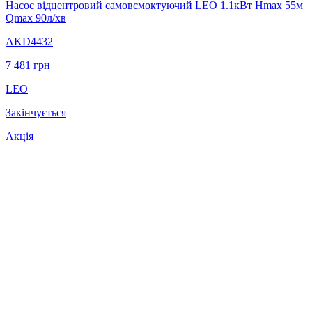
Насос відцентровий самовсмоктуючий LEO 1.1кВт Hmax 55м
Qmax 90л/хв
AKD4432
7 481
грн
LEO
Закінчується
Акція