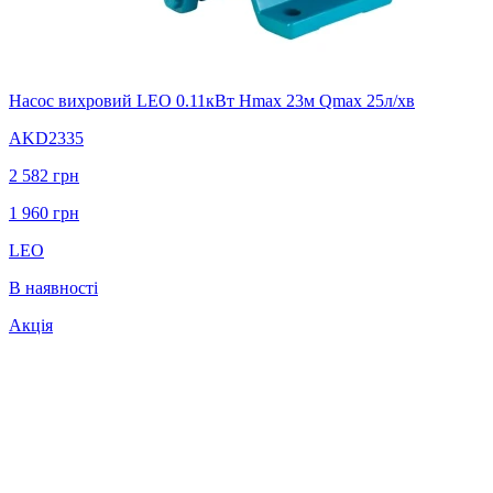
Насос вихровий LEO 0.11кВт Hmax 23м Qmax 25л/хв
AKD2335
2 582
грн
1 960
грн
LEO
В наявності
Акція