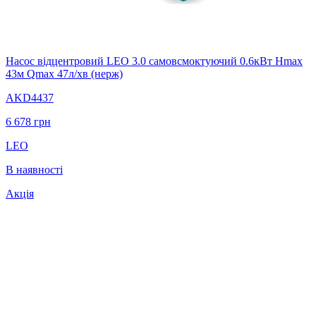
Насос відцентровий LEO 3.0 самовсмоктуючий 0.6кВт Hmax
43м Qmax 47л/хв (нерж)
AKD4437
6 678
грн
LEO
В наявності
Акція