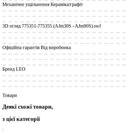
Механічне ущільнення
Кераміка/графіт
3D огляд
775351-775355 (AJm30S - AJm90S).swf
Офіційна гарантія
Від виробника
Бренд
LEO
Товари
Деякі схожі товари,
з цієї категорії