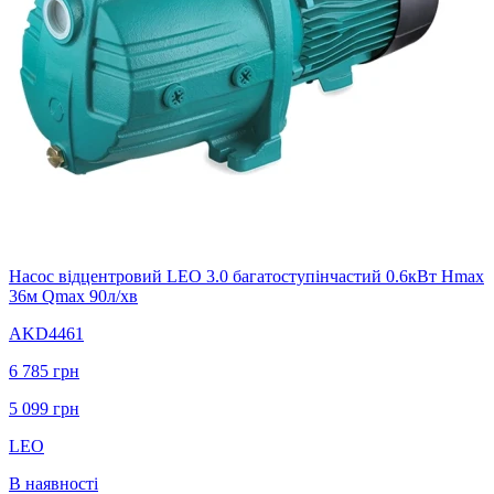
Насос відцентровий LEO 3.0 багатоступінчастий 0.6кВт Hmax
36м Qmax 90л/хв
AKD4461
6 785
грн
5 099
грн
LEO
В наявності