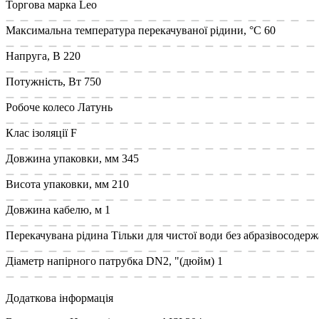
Торгова марка
Leo
Максимальна температура перекачуваної рідини, °C
60
Напруга, В
220
Потужність, Вт
750
Робоче колесо
Латунь
Клас ізоляції
F
Довжина упаковки, мм
345
Висота упаковки, мм
210
Довжина кабелю, м
1
Перекачувана рідина
Тільки для чистої води без абразівосодержа
Діаметр напірного патрубка DN2, "(дюйм)
1
Додаткова інформація