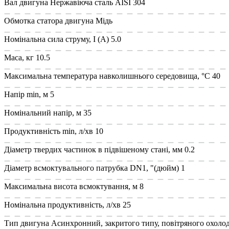
Вал двигуна
Нержавіюча сталь AISI 304
Обмотка статора двигуна
Мідь
Номінальна сила струму, I (А)
5.0
Маса, кг
10.5
Максимальна температура навколишнього середовища, °C
40
Напір min, м
5
Номінальний напір, м
35
Продуктивність min, л/хв
10
Діаметр твердих частинок в підвішеному стані, мм
0.2
Діаметр всмоктувального патрубка DN1, "(дюйм)
1
Максимальна висота всмоктування, м
8
Номінальна продуктивність, л/хв
25
Тип двигуна
Асинхронний, закритого типу, повітряного охоло