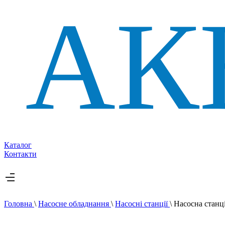
Каталог
Контакти
Головна
\
Насосне обладнання
\
Насосні станції
\
Насосна стан