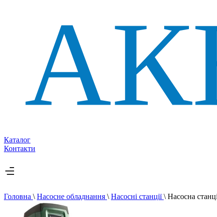
Каталог
Контакти
Головна
\
Насосне обладнання
\
Насосні станції
\
Насосна стан