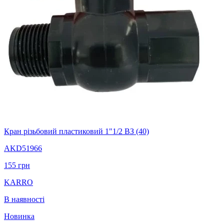
Кран різьбовий пластиковий 1"1/2 ВЗ (40)
AKD51966
155
грн
KARRO
В наявності
Новинка