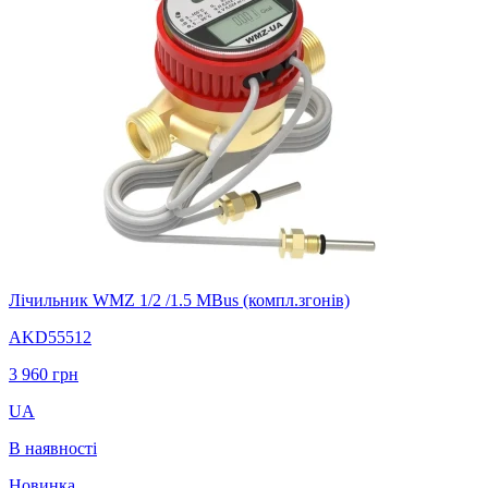
Лічильник WMZ 1/2 /1.5 MBus (компл.згонів)
AKD55512
3 960
грн
UA
В наявності
Новинка