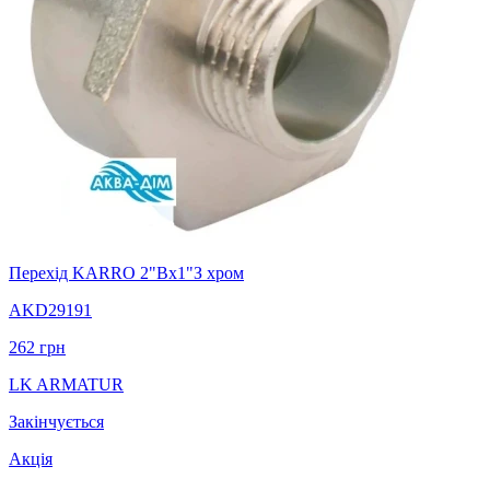
Перехід KARRO 2"Вх1"З хром
AKD29191
262
грн
LK ARMATUR
Закінчується
Акція