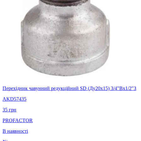
Перехідник чавунний редукційний SD (Ду20х15) 3/4"Вх1/2"З
AKD57435
35
грн
PROFACTOR
В наявності