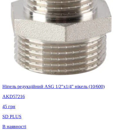
Ніпель редукційний ASG 1/2"х1/4" нікель (10/600)
AKD57216
45
грн
SD PLUS
В наявності