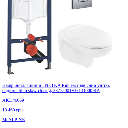
Набір інсталяційний: NETKA Rimless підвісний унітаз,
сидіння Slim slow-closing, 38772001+37131000 RA
AKD46669
18 460
грн
McALPINE