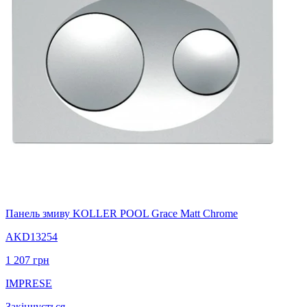
Панель змиву KOLLER POOL Grace Matt Chrome
AKD13254
1 207
грн
IMPRESE
Закінчується