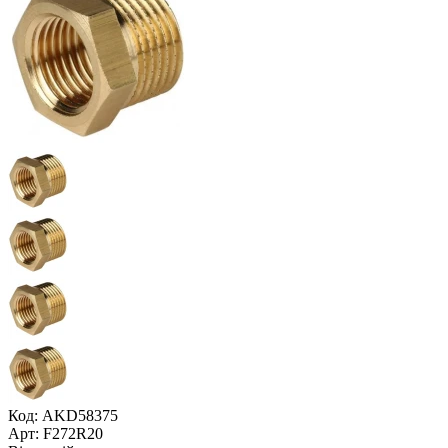
Код: AKD58375
Арт: F272R20