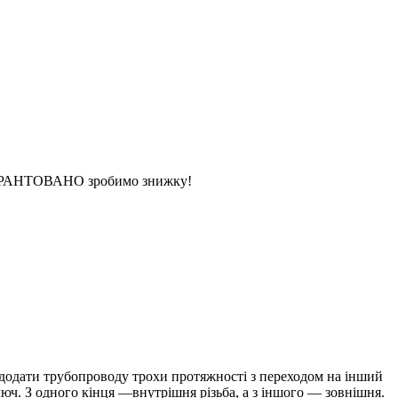
 ГАРАНТОВАНО зробимо знижку!
одати трубопроводу трохи протяжності з переходом на інший
юч. З одного кінця —внутрішня різьба, а з іншого — зовнішня.