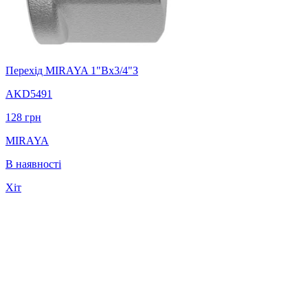
Перехід MIRAYA 1"Вx3/4"З
AKD5491
128
грн
MIRAYA
В наявності
Хіт