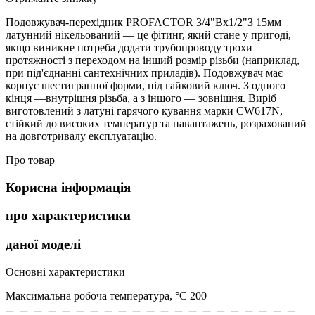
Подовжувач-перехідник PROFACTOR 3/4"Вx1/2"З 15мм
латунний нікельований — це фітинг, який стане у пригоді,
якщо виникне потреба додати трубопроводу трохи
протяжності з переходом на інший розмір різьби (наприклад,
при під'єднанні сантехнічних приладів). Подовжувач має
корпус шестигранної форми, під гайковий ключ. З одного
кінця —внутрішня різьба, а з іншого — зовнішня. Виріб
виготовлений з латуні гарячого кування марки CW617N,
стійкий до високих температур та навантажень, розрахований
на довготривалу експлуатацію.
Про товар
Корисна інформація
про характеристики
даної моделі
Основні характеристики
Максимальна робоча температура, °С
200