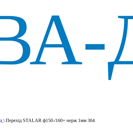
ід
\
Перехід STALAR ф150-/160+ нерж 1мм 304