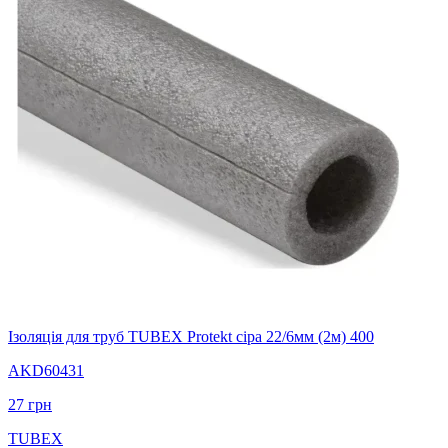
Ізоляція для труб TUBEX Protekt сіра 22/6мм (2м) 400
AKD60431
27
грн
TUBEX