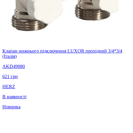
Клапан нижнього підключення LUXOR прохідний 3/4*3/4
(Італія)
AKD49080
621
грн
HERZ
В наявності
Новинка