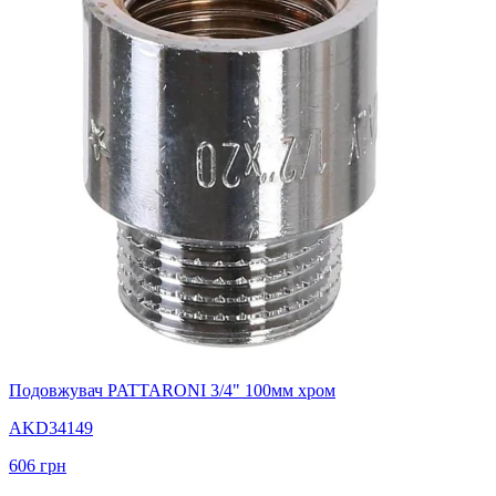
Подовжувач PATTARONI 3/4" 100мм хром
AKD34149
606
грн