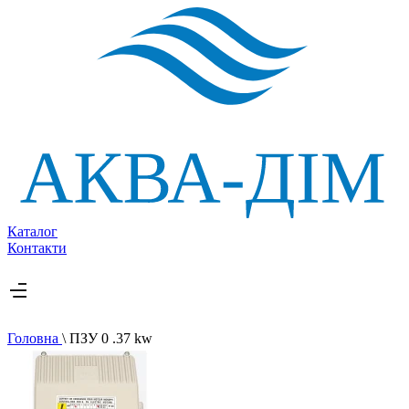
Каталог
Контакти
Головна
\
ПЗУ 0 .37 kw