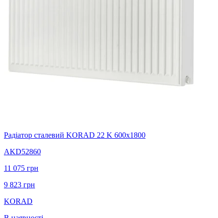
Радіатор сталевий KORAD 22 K 600х1800
AKD52860
11 075
грн
9 823
грн
KORAD
В наявності