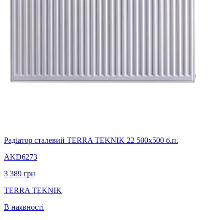
Радіатор сталевий TERRA TEKNIK 22 500х500 б.п.
AKD6273
3 389
грн
TERRA TEKNIK
В наявності