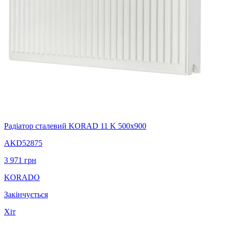
Радіатор сталевий KORAD 11 K 500х900
AKD52875
3 971
грн
KORADO
Закінчується
Хіт