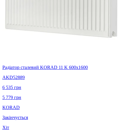
Радіатор сталевий KORAD 11 K 600х1600
AKD52889
6 535
грн
5 779
грн
KORAD
Закінчується
Хіт