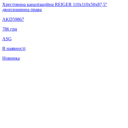
Хрестовина каналізаційна REIGER 110х110х50х87,5°
двоплощинна права
AKD59867
786
грн
ASG
В наявності
Новинка