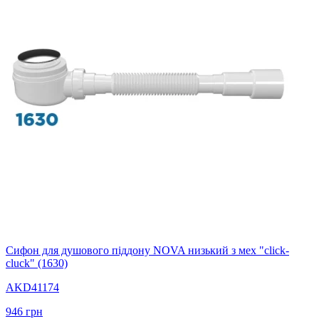
Сифон для душового піддону NOVA низький з мех "click-
cluck" (1630)
AKD41174
946
грн