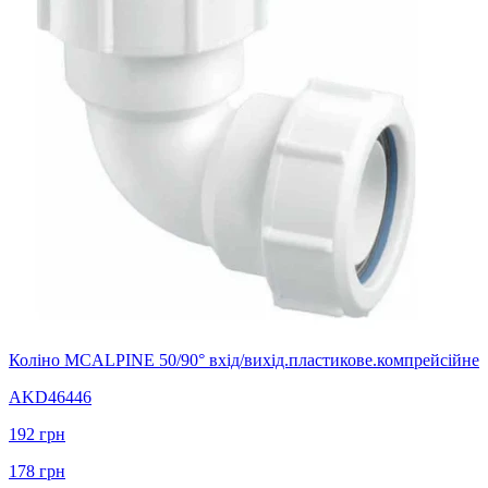
Коліно MCALPINE 50/90° вхід/вихід.пластикове.компрейсійне
AKD46446
192
грн
178
грн