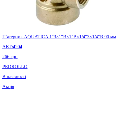
П'ятерник AQUATICA 1"З×1"В×1"В×1/4"З×1/4"В 90 мм
AKD4204
266
грн
PEDROLLO
В наявності
Акція