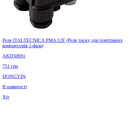
Реле ITALTECNICA PMA/12F (Реле тиску для повітряних
компресорів 1-фаза)
AKD50691
751
грн
DONGYIN
В наявності
Хіт