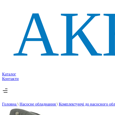
Каталог
Контакти
Головна
\
Насосне обладнання
\
Комплектуючі до насосного об