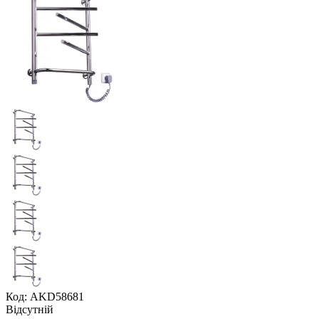
Код: AKD58681
Відсутній