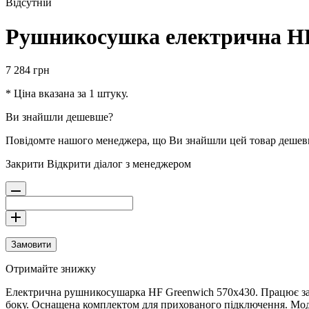
Відсутній
Рушникосушка електрична HF
7 284
грн
* Ціна вказана за 1 штуку.
Ви знайшли дешевше?
Повідомте нашого менеджера, що Ви знайшли цей товар деше
Закрити
Відкрити діалог з менеджером
Замовити
Отримайте знижку
Електрична рушникосушарка HF Greenwich 570x430. Працює за 
боку. Оснащена комплектом для прихованого підключення. Модель