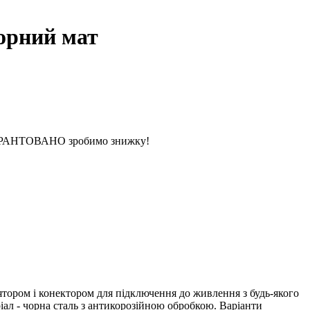
орний мат
 ГАРАНТОВАНО зробимо знижку!
ором і конектором для підключення до живлення з будь-якого
іал - чорна сталь з антикорозійною обробкою. Варіанти