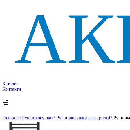
Каталог
Контакти
Головна
\
Рушникосушки
\
Рушникосушки електричні
\
Рушнико