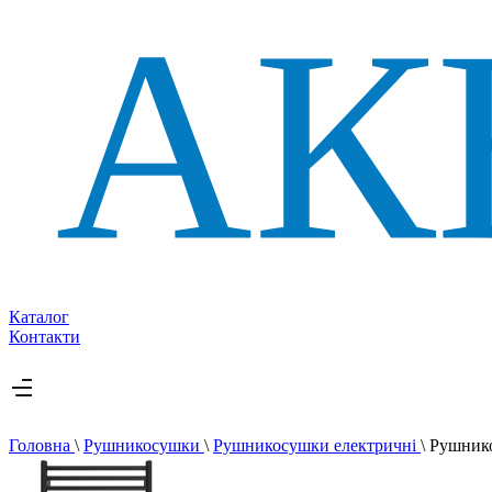
Каталог
Контакти
Головна
\
Рушникосушки
\
Рушникосушки електричні
\
Рушнико