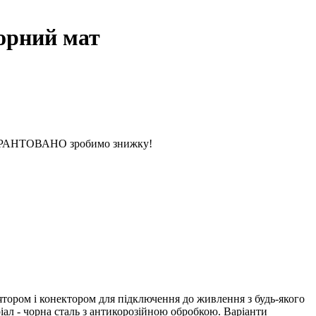
орний мат
 ГАРАНТОВАНО зробимо знижку!
ором і конектором для підключення до живлення з будь-якого
іал - чорна сталь з антикорозійною обробкою. Варіанти