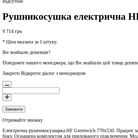
Відсутній
Рушникосушка електрична HF
9 714
грн
* Ціна вказана за 1 штуку.
Ви знайшли дешевше?
Повідомте нашого менеджера, що Ви знайшли цей товар деше
Закрити
Відкрити діалог з менеджером
Замовити
Отримайте знижку
Електрична рушникосушарка HF Greenwich 770х530. Працює за 
боку. Оснащена комплектом для прихованого підключення. Модель