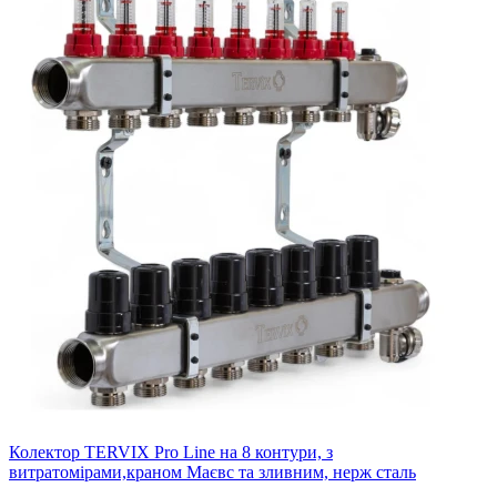
Колектор TERVIX Pro Line на 8 контури, з
витратомірами,краном Маєвс та зливним, нерж сталь