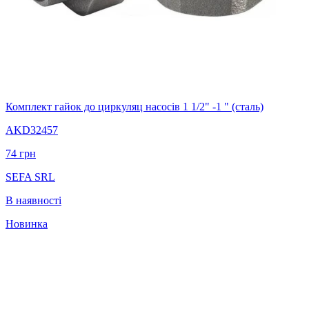
Комплект гайок до циркуляц насосів 1 1/2" -1 " (сталь)
AKD32457
74
грн
SEFA SRL
В наявності
Новинка