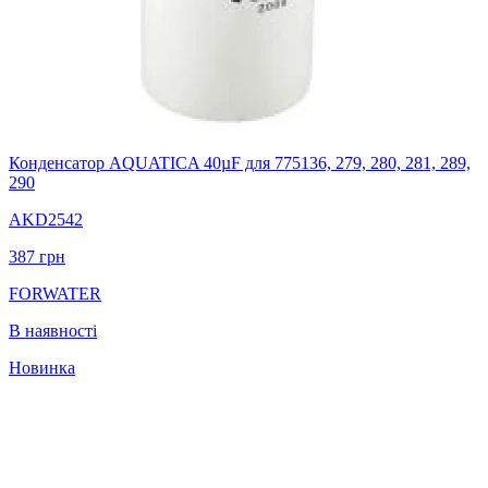
Конденсатор AQUATICA 40µF для 775136, 279, 280, 281, 289,
290
AKD2542
387
грн
FORWATER
В наявності
Новинка