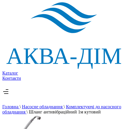
Каталог
Контакти
Головна
\
Насосне обладнання
\
Комплектуючі до насосного
обладнання
\
Шланг антивібраційний 1м кутовий