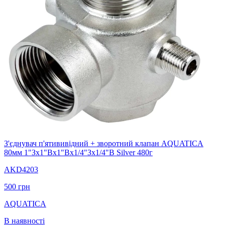
З'єднувач п'ятививідний + зворотний клапан AQUATICA
80мм 1"Зx1"Вx1"Вx1/4"Зx1/4"В Silver 480г
AKD4203
500
грн
AQUATICA
В наявності