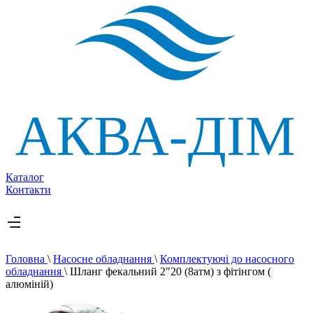
Каталог
Контакти
Головна
\
Насосне обладнання
\
Комплектуючі до насосного
обладнання
\
Шланг фекальний 2"20 (8атм) з фітінгом (
алюміній)