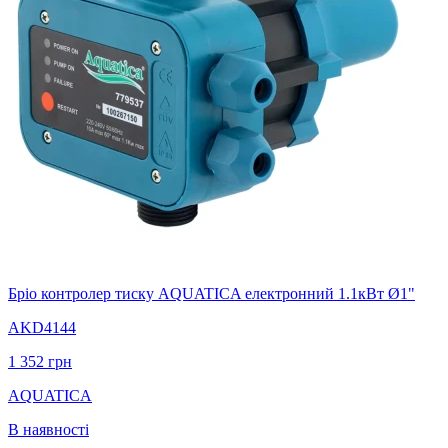
Бріо контролер тиску AQUATICA електронний 1.1кВт Ø1"
AKD4144
1 352
грн
AQUATICA
В наявності