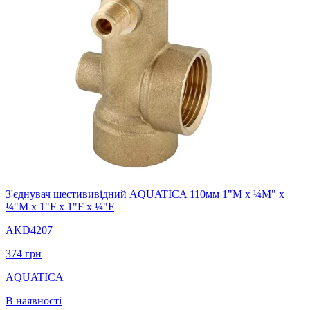
З'єднувач шестививідний AQUATICA 110мм 1"М x ¼М" x
¼"М x 1"F x 1"F x ¼"F
AKD4207
374
грн
AQUATICA
В наявності