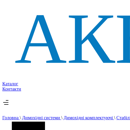
Каталог
Контакти
Головна
\
Димохідні системи
\
Димохідні комплектуючі
\
Стабіл