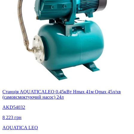
Станція AQUATICALEO 0.45кВт Hmax 41м Qmax 45л/хв
(самовсмоктуючий насос) 24л
AKD54032
8 223
грн
AQUATICA LEO