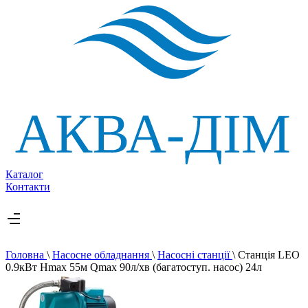
Каталог
Контакти
Головна
\
Насосне обладнання
\
Насосні станції
\
Станція LEO
0.9кВт Hmax 55м Qmax 90л/хв (багатоступ. насос) 24л