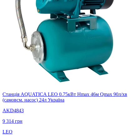
Станція AQUATICA LEO 0.75кВт Hmax 46м Qmax 90л/хв
(самовсм. насос) 24л Україна
AKD4843
9 314
грн
LEO