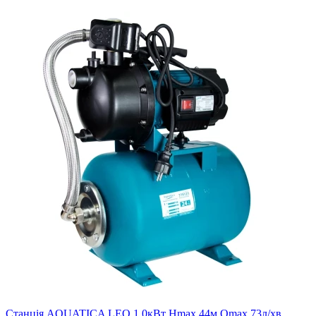
Станція AQUATICA LEO 1.0кВт Hmax 44м Qmax 73л/хв