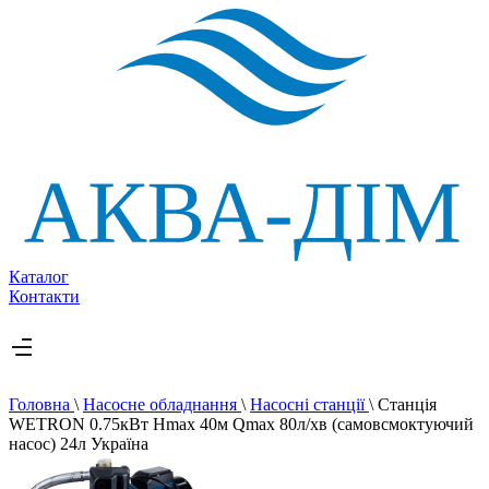
Каталог
Контакти
Головна
\
Насосне обладнання
\
Насосні станції
\
Станція
WETRON 0.75кВт Hmax 40м Qmax 80л/хв (самовсмоктуючий
насос) 24л Україна