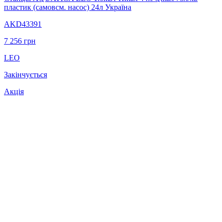
пластик (самовсм. насос) 24л Україна
AKD43391
7 256
грн
LEO
Закінчується
Акція