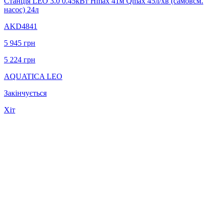
Станція LEO 3.0 0.45кВт Hmax 41м Qmax 45л/хв (самовсм.
насос) 24л
AKD4841
5 945
грн
5 224
грн
AQUATICA LEO
Закінчується
Хіт