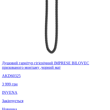
Душовий гарнітур гігієнічний IMPRESE BILOVEC
прихованого монтажу ,чорний мат
AKD60325
3 999
грн
INVENA
Закінчується
Новинка