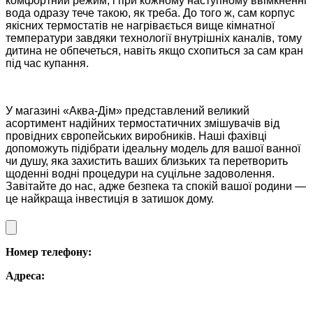
комфортний режим, і при кожному наступному ввімкненні
вода одразу тече такою, як треба. До того ж, сам корпус
якісних термостатів не нагрівається вище кімнатної
температури завдяки технології внутрішніх каналів, тому
дитина не обпечеться, навіть якщо схопиться за сам кран
під час купання.
У магазині «Аква-Дім» представлений великий
асортимент надійних термостатичних змішувачів від
провідних європейських виробників. Наші фахівці
допоможуть підібрати ідеальну модель для вашої ванної
чи душу, яка захистить ваших близьких та перетворить
щоденні водні процедури на суцільне задоволення.
Завітайте до нас, адже безпека та спокій вашої родини —
це найкраща інвестиція в затишок дому.
Номер телефону:
Адреса: