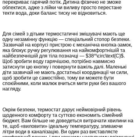
перекриває гарячий потік. Дитина фізично не зможе
обпектися, адже з лійки чи виливу просто перестане
текти вода, доки баланс тиску не відновиться.
Для сімей з дітьми термостатичні змішувачі мають ще
одну незамінну функцію — спеціальний стопор безпеки.
Зазвичай на корпусі пристрою є механічна кнопка-замок,
яка блокує ручку регулювання на найкомфортнішій та
найбезпечнішій для тіла позначці —
$38^\circ\text{C}$
.
Щоб зробити воду гарячішою, потрібно навмисно
затиснути цю кнопку і повернути важіль далі. Маленькі
діти зазвичай не мають достатньої координації чи сили,
щоб зробити це самостійно, тому ви можете бути
спокійними, коли малюк вчиться мити руки без вашого
нагляду.
Окрім безпеки, термостат дарує неймовірний рівень
щоденного комфорту та суттєво економить сімейний
бюджет. Вам більше не доведеться витрачати хвилини на
те, щоб «виловити» ідеальну температуру, зливаючи
літри води в каналізацію. Ви один раз виставляєте