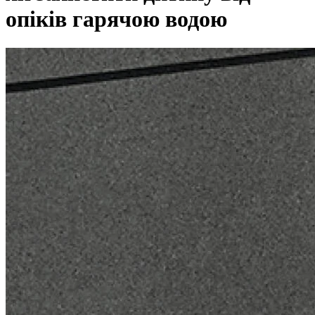
опіків гарячою водою