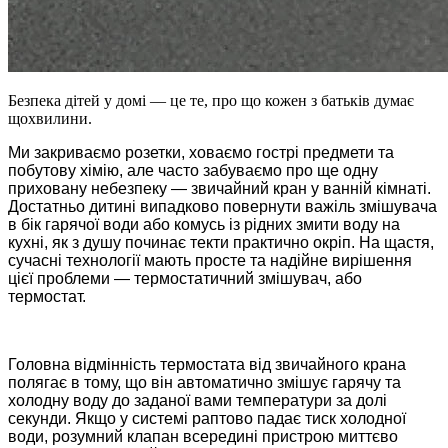
Безпека дітей у домі — це те, про що кожен з батьків думає
щохвилини.
Ми закриваємо розетки, ховаємо гострі предмети та
побутову хімію, але часто забуваємо про ще одну
приховану небезпеку — звичайний кран у ванній кімнаті.
Достатньо дитині випадково повернути важіль змішувача
в бік гарячої води або комусь із рідних змити воду на
кухні, як з душу починає текти практично окріп. На щастя,
сучасні технології мають просте та надійне вирішення
цієї проблеми — термостатичний змішувач, або
термостат.
Головна відмінність термостата від звичайного крана
полягає в тому, що він автоматично змішує гарячу та
холодну воду до заданої вами температури за долі
секунди. Якщо у системі раптово падає тиск холодної
води, розумний клапан всередині пристрою миттєво