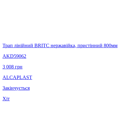
Трап лінійний BRITC нержавійка, пристінний 800мм
AKD59062
3 008
грн
ALCAPLAST
Закінчується
Хіт