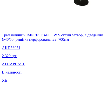
Трап лінійний IMPRESE i-FLOW S сухий затвор, відведення
Ø40/50, решітка перфорована i22, 700мм
AKD56971
2 329
грн
ALCAPLAST
В наявності
Хіт