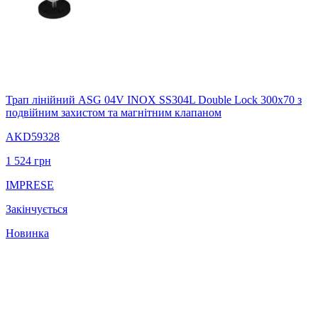
Трап лінійний ASG 04V INOX SS304L Double Lock 300х70 з
подвійним захистом та магнітним клапаном
AKD59328
1 524
грн
IMPRESE
Закінчується
Новинка