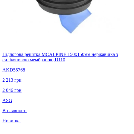
Підлогова решітка MCALPINE 150х150мм нержавійка з
силіконовою мембраною,D110
AKD55768
2 213
грн
2 046
грн
ASG
В наявності
Новинка