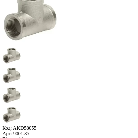
Код: AKD58055
Арт: 9001.85