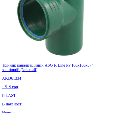
Трійник каналізаційний ASG R Line PP 160х160х87°
зовнішній (Зелений)
AKD61334
1 519
грн
IPLAST
В наявності
Новинка