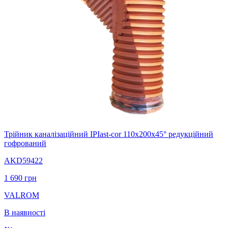
Трійник каналізаційний IPIast-cor 110х200х45° редукційний
гофрований
AKD59422
1 690
грн
VALROM
В наявності