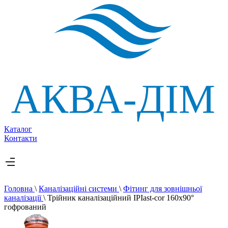
Каталог
Контакти
Головна
\
Каналізаційні системи
\
Фітинг для зовнішньої
каналізації
\
Трійник каналізаційний IPIast-cor 160х90°
гофрований