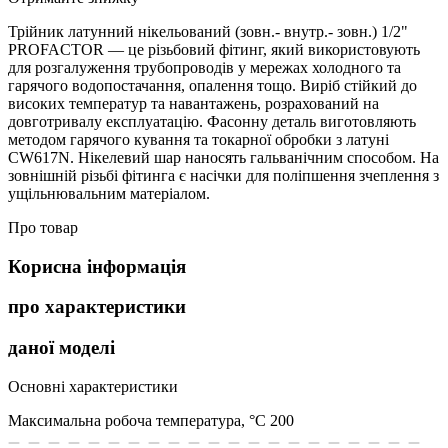
Трійник латунний нікельований (зовн.- внутр.- зовн.) 1/2"
PROFACTOR — це різьбовий фітинг, який використовують
для розгалуження трубопроводів у мережах холодного та
гарячого водопостачання, опалення тощо. Виріб стійкий до
високих температур та навантажень, розрахований на
довготривалу експлуатацію. Фасонну деталь виготовляють
методом гарячого кування та токарної обробки з латуні
CW617N. Нікелевий шар наносять гальванічним способом. На
зовнішній різьбі фітинга є насічки для поліпшення зчеплення з
ущільнювальним матеріалом.
Про товар
Корисна інформація
про характеристики
даної моделі
Основні характеристики
Максимальна робоча температура, °С
200