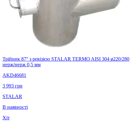
Трійник 87° з ревізією STALAR TERMO AISI 304 ø220/280
нерж/нерж 0,5 мм
AKD46681
3 993
грн
STALAR
В наявності
Хіт