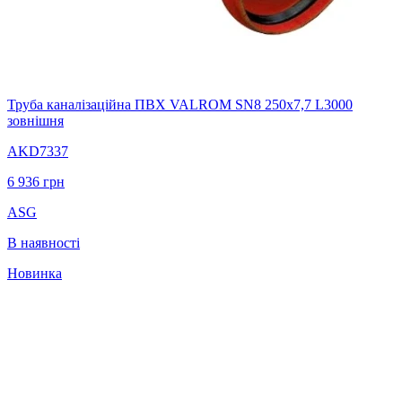
Труба каналізаційна ПВХ VALROM SN8 250x7,7 L3000
зовнішня
AKD7337
6 936
грн
ASG
В наявності
Новинка