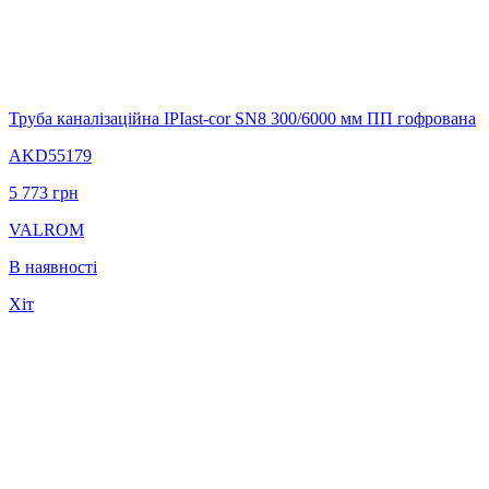
Труба каналізаційна IPIast-cor SN8 300/6000 мм ПП гофрована
AKD55179
5 773
грн
VALROM
В наявності
Хіт