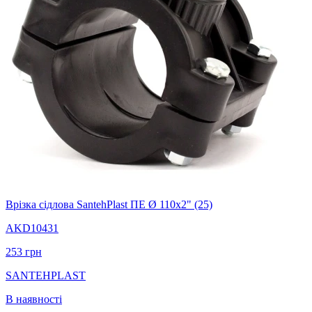
Врізка сідлова SantehPlast ПЕ Ø 110x2" (25)
AKD10431
253
грн
SANTEHPLAST
В наявності